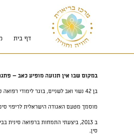
וכן
בור
רו-קשר
גיש
תוכן
פופאפ
דף בית
מ
במקום שבו אין תנועה מופיע כאב – פתגם
בן 42 נשוי ואב לשניים, בוגר לימודי רפואה סינית במכללת תמורות מאז 2012.
מוסמך מטעם האגודה הישראלית לריפוי סיני
ב 2013, ביצעתי התמחות ברפואה סינית 
סין.