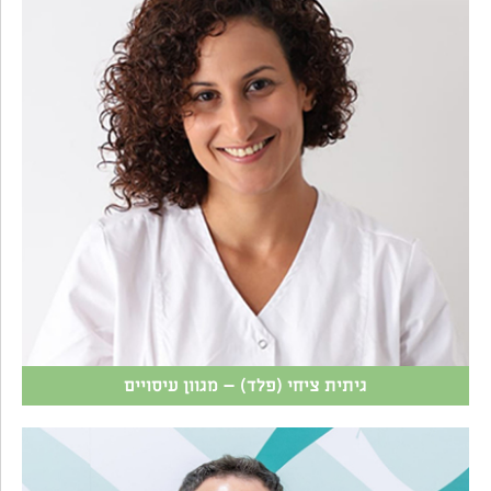
גיתית ציחי (פלד) – מגוון עיסויים