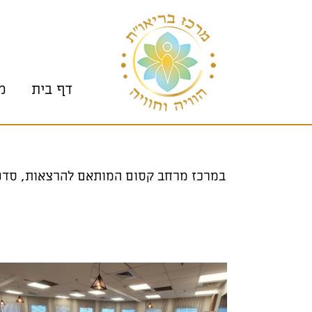
וכן
בור
רו-קשר
גיש
תוכן
פופאפ
דף בית
מ
במרכז מרחב קסום המותאם להרצאות, סדנאות 