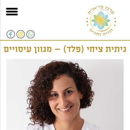
וכן
בור
רו-קשר
גיש
תוכן
פופאפ
גיתית ציחי (פלד) – מגוון עיסויים